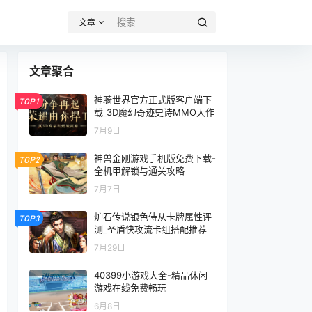
文章
文章聚合
神骑世界官方正式版客户端下
TOP1
载_3D魔幻奇迹史诗MMO大作
7月9日
神兽金刚游戏手机版免费下载-
TOP2
全机甲解锁与通关攻略
7月7日
炉石传说银色侍从卡牌属性评
TOP3
测_圣盾快攻流卡组搭配推荐
7月29日
40399小游戏大全-精品休闲
游戏在线免费畅玩
6月8日