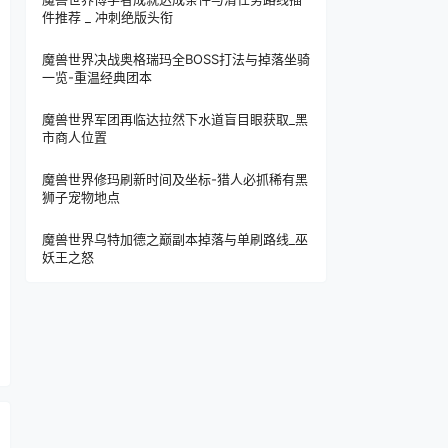
件推荐 _ 冲刺绝版头衔
魔兽世界决战奥格瑞玛全BOSS打法与掉落坐骑
一览-重温经典团本
魔兽世界军团再临达拉然下水道盲目眼获取_黑
市商人位置
魔兽世界修玛刷新时间及坐标-猎人必抓稀有黑
狮子宠物地点
魔兽世界乌特加德之巅副本掉落与单刷路线_巫
妖王之怒