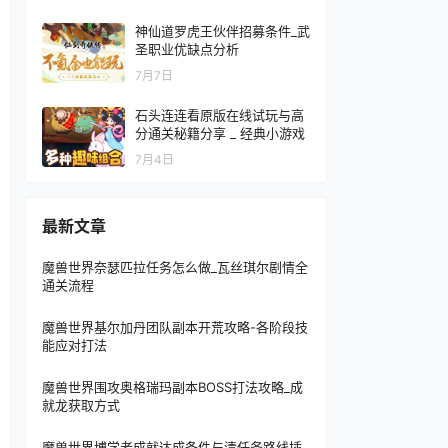
神仙道罗虎王伙伴招募条件_武
圣职业优缺点分析
7月7日
石头连连看原版在线试玩与高
分通关秘籍分享 _ 经典小游戏
7月4日
最新文章
魔兽世界奈瑟匹拉任务怎么做_瓦丝琪尔剧情全
通关流程
魔兽世界基尔加丹团队副本开荒攻略-各阶段技
能应对打法
魔兽世界围攻奥格瑞玛副本BOSS打法攻略_成
就龙获取方式
魔兽世界博学者成就达成条件与清任务路线插