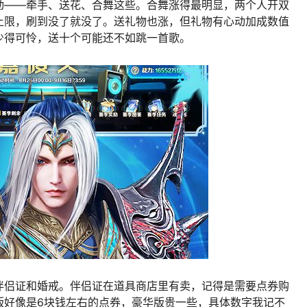
动——牵手、送花、合舞这些。合舞涨得最明显，两个人开双
上限，刷到没了就没了。送礼物也涨，但礼物有心动加成数值
少得可怜，送十个可能还不如跳一首歌。
伴侣证和婚戒。伴侣证在道具商店里有卖，记得是需要点券购
版好像是6块钱左右的点券，豪华版贵一些，具体数字我记不