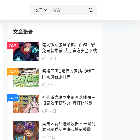
文章
文章聚合
盛大微网游盒子热门页游一键
TOP1
免安装推荐_大厅官方安全下载
6月13日
名将三国Q版官方网站-Q版三
TOP2
国网游新服开启
6月9日
神仙道念珠副本刷图路线图与
TOP3
很高效率获取_在哪打比较划算
省体力
6月14日
秦美人骑兵进阶数据 – 一阶到
满阶骑兵所需海心铁晶数量
7月11日