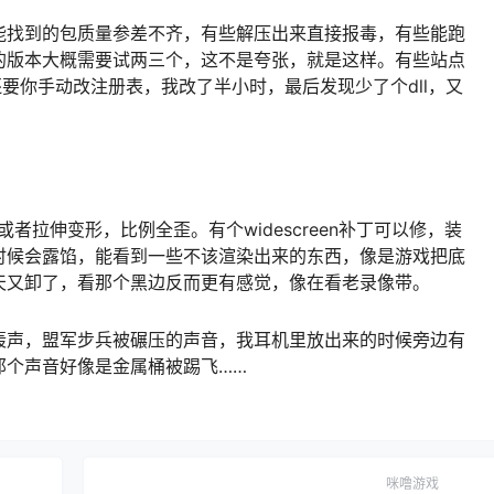
能找到的包质量参差不齐，有些解压出来直接报毒，有些能跑
的版本大概需要试两三个，这不是夸张，就是这样。有些站点
还要你手动改注册表，我改了半小时，最后发现少了个dll，又
者拉伸变形，比例全歪。有个widescreen补丁可以修，装
时候会露馅，能看到一些不该渲染出来的东西，像是游戏把底
天又卸了，看那个黑边反而更有感觉，像在看老录像带。
轰声，盟军步兵被碾压的声音，我耳机里放出来的时候旁边有
那个声音好像是金属桶被踢飞……
咪噜游戏