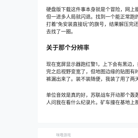
硬盘版下载这件事本身就是个冒险，网上
但一进多人局就闪退。找到一个能正常跑
打着”免安装直接玩”的旗号，结果解压完
去找了一圈。
关于那个分辨率
现在宽屏显示器跑红警1，上下会有黑边，或
完之后视野变宽了，但地图边缘的贴图有
裤漏出来了。装不装随便，我装了用了两
单位音效是真的好，苏联战车开动那个轰
人问我在看什么纪录片。矿车撞在基地上
咪噜游戏