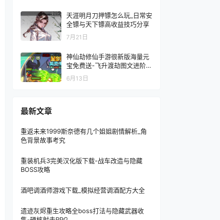
天涯明月刀押镖怎么玩_日常安
全镖与天下镖高收益技巧分享
7月21日
神仙劫修仙手游很新版海量元
宝免费送-飞升渡劫图文进阶攻
略
6月13日
最新文章
重返未来1999斯奈德有几个姐姐剧情解析_角
色背景故事考究
重装机兵3完美汉化版下载-战车改造与隐藏
BOSS攻略
酒吧调酒师游戏下载_模拟经营调酒配方大全
遗迹灰烬重生攻略全boss打法与隐藏武器收
集-硬核射击RPG