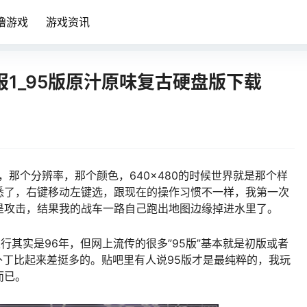
噜游戏
游戏资讯
报1_95版原汁原味复古硬盘版下载
，那个分辨率，那个颜色，640×480的时候世界就是那个样
悉了，右键移动左键选，跟现在的操作习惯不一样，我第一次
是攻击，结果我的战车一路自己跑出地图边缘掉进水里了。
行其实是96年，但网上流传的很多”95版”基本就是初版或者
8补丁比起来差挺多的。贴吧里有人说95版才是最纯粹的，我玩
而已。