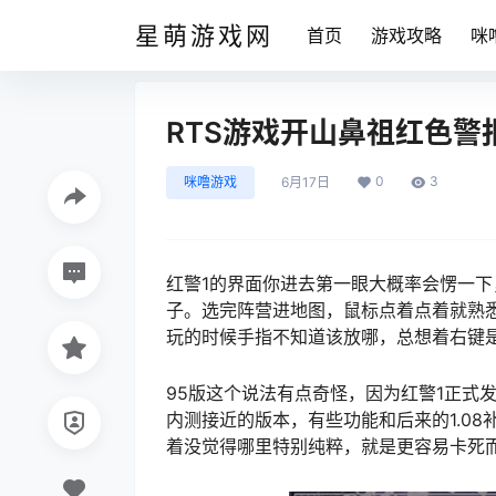
星萌游戏网
首页
游戏攻略
咪
RTS游戏开山鼻祖红色警
0
3
咪噜游戏
6月17日
红警1的界面你进去第一眼大概率会愣一下
子。选完阵营进地图，鼠标点着点着就熟
玩的时候手指不知道该放哪，总想着右键
95版这个说法有点奇怪，因为红警1正式发
内测接近的版本，有些功能和后来的1.0
着没觉得哪里特别纯粹，就是更容易卡死